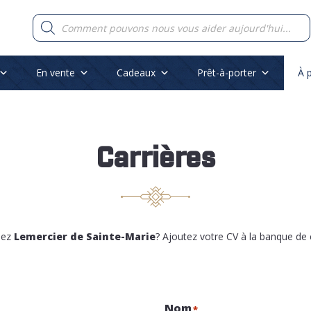
Recherche
de
produits
En vente
Cadeaux
Prêt-à-porter
À 
Carrières
chez
Lemercier de Sainte-Marie
? Ajoutez votre CV à la banque de
Nom
*