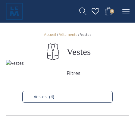
0
Accueil
/
Vêtements
/ Vestes
Vestes
Filtres
Vestes (4)