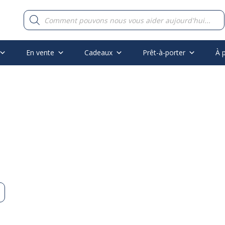
Recherche
de
produits
En vente
Cadeaux
Prêt-à-porter
À 