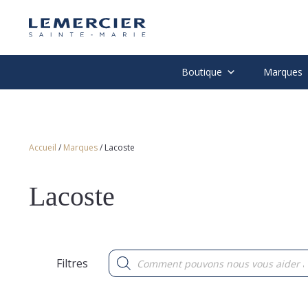
Boutique
Marques
Accueil
/
Marques
/ Lacoste
Lacoste
Recherche
Filtres
de
produits