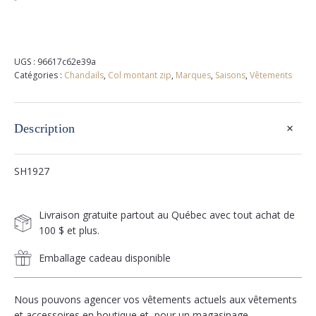
UGS :
96617c62e39a
Catégories :
Chandails
,
Col montant zip
,
Marques
,
Saisons
,
Vêtements
+
Description
SH1927
Livraison gratuite partout au Québec avec tout achat de
100 $ et plus.
Emballage cadeau disponible
Nous pouvons agencer vos vêtements actuels aux vêtements
et accessoires en boutique et, pour un magasinage