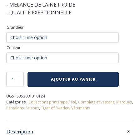
- MELANGE DE LAINE FROIDE
- QUALITÉ EXEPTIONNELLE
Grandeur
Couleur
quantité
AJOUTER AU PANIER
de
Pantalon
de
UGS :
5353001310124
complet
Catégories :
Collections printemps / été
,
Complets et vestons
,
Marques
,
tiger
Pantalons
,
Saisons
,
Tiger of Sweden
,
Vêtements
of
sweden
+
Description