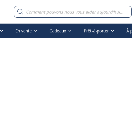
Recherche
de
produits
En vente
Cadeaux
Prêt-à-porter
À 