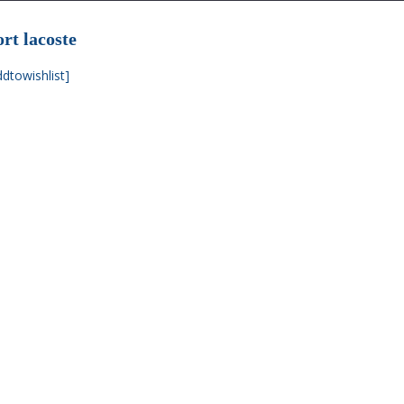
ort lacoste
ddtowishlist]