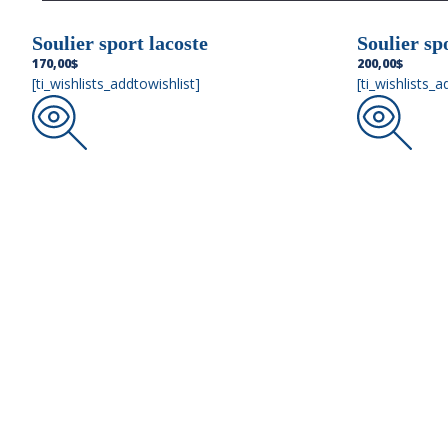
Soulier sport lacoste
Soulier sp
170,00
$
200,00
$
[ti_wishlists_addtowishlist]
[ti_wishlists_a