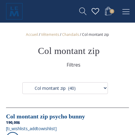
0
Accueil
/
Vêtements
/
Chandails
/ Col montant zip
Col montant zip
Filtres
Col montant zip psycho bunny
190,00
$
[ti_wishlists_addtowishlist]