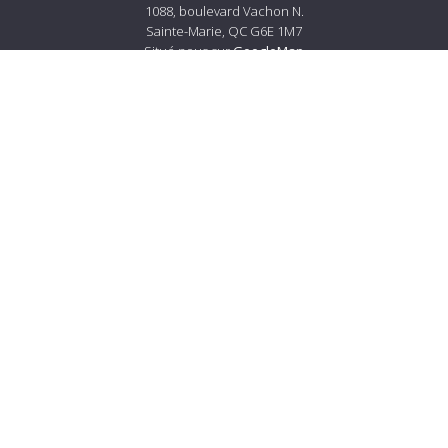
1088, boulevard Vachon N.
Sainte-Marie, QC G6E 1M7
Situé nous sur
GoogleMap
Tél.:
418 387-4560
Courriel :
info@lemerciersm.com
À propos de Lemercier
À propos
Carrières
Services à la clientèle
Nous joindre
Livraison et politiques de retour
Prestation de service