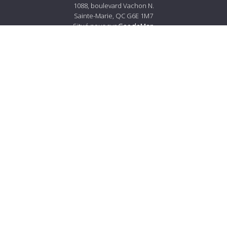
1088, boulevard Vachon N.
Sainte-Marie, QC G6E 1M7
Situé nous sur
GoogleMap
Tél.:
418 387-4560
Courriel :
info@lemerciersm.com
À propos de Lemercier
À propos
Carrières
Services à la clientèle
Nous joindre
Livraison et politiques de retour
Prestation de service