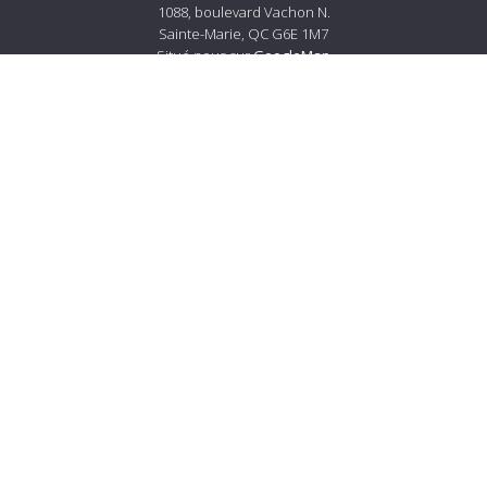
1088, boulevard Vachon N.
Sainte-Marie, QC G6E 1M7
Situé nous sur
GoogleMap
Tél.:
418 387-4560
Courriel :
info@lemerciersm.com
À propos de Lemercier
À propos
Carrières
Services à la clientèle
Nous joindre
Livraison et politiques de retour
Prestation de service