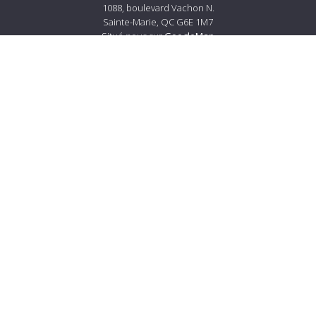
1088, boulevard Vachon N.
Sainte-Marie, QC G6E 1M7
Situé nous sur
GoogleMap
Tél.:
418 387-4560
Courriel :
info@lemerciersm.com
À propos de Lemercier
À propos
Carrières
Services à la clientèle
Nous joindre
Livraison et politiques de retour
Prestation de service