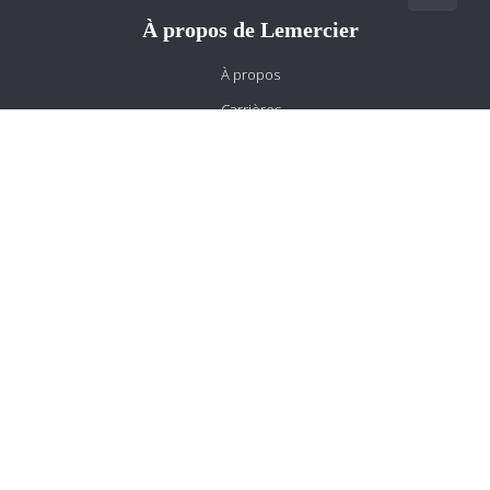
À propos de Lemercier
À propos
Carrières
Services à la clientèle
Nous joindre
Livraison et politiques de retour
Prestation de service
Magasiner chez Lemercier
Mariage
Retouches
Conseillers vestimentaires