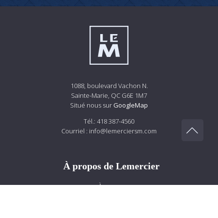
1088, boulevard Vachon N.
Sainte-Marie, QC G6E 1M7
Situé nous sur
GoogleMap
Tél.:
418 387-4560
Courriel :
info@lemerciersm.com
À propos de Lemercier
À propos
Carrières