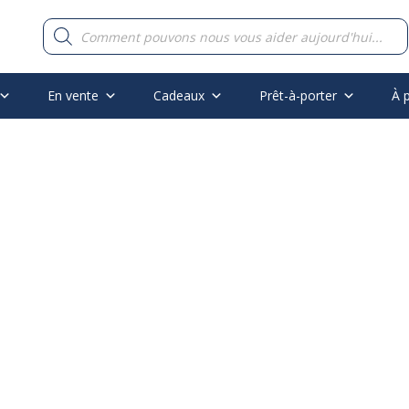
Recherche
de
produits
En vente
Cadeaux
Prêt-à-porter
À 