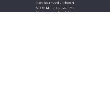
1088, boulevard Vachon N.
Sainte-Marie, QC G6E 1M7
Situé nous sur
GoogleMap
Tél.:
418 387-4560
Courriel :
info@lemerciersm.com
À propos de Lemercier
À propos
Carrières
Services à la clientèle
Nous joindre
Livraison et politiques de retour
Prestation de service