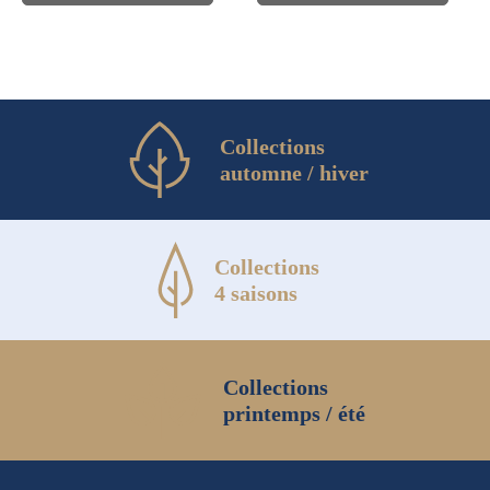
la
page
du
produit
Collections
automne / hiver
Collections
4 saisons
Collections
printemps / été