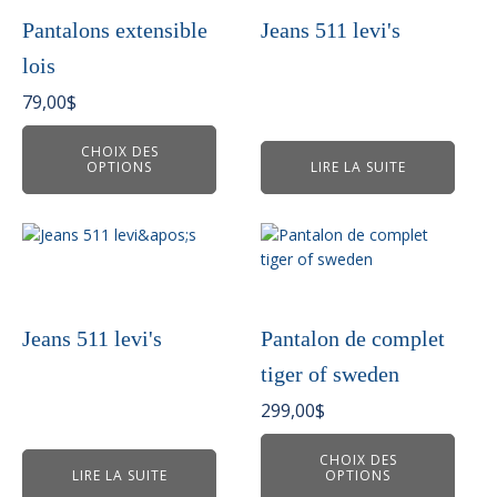
variations.
Pantalons extensible
Jeans 511 levi's
Les
lois
options
peuvent
79,00
$
être
choisies
CHOIX DES
OPTIONS
LIRE LA SUITE
sur
la
page
Ce
du
produit
produit
a
plusieurs
variations.
Jeans 511 levi's
Pantalon de complet
Les
tiger of sweden
options
peuvent
299,00
$
être
choisies
CHOIX DES
LIRE LA SUITE
OPTIONS
sur