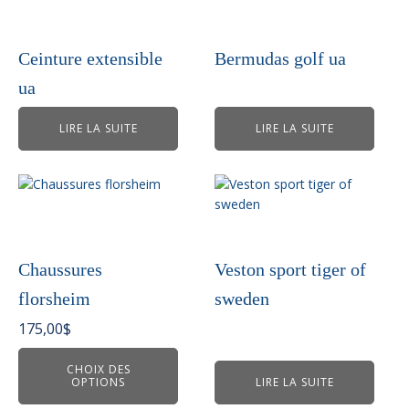
Ceinture extensible
Bermudas golf ua
ua
LIRE LA SUITE
LIRE LA SUITE
Ce
produit
a
plusieurs
variations.
Chaussures
Veston sport tiger of
Les
florsheim
sweden
options
peuvent
175,00
$
être
choisies
CHOIX DES
OPTIONS
LIRE LA SUITE
sur
la