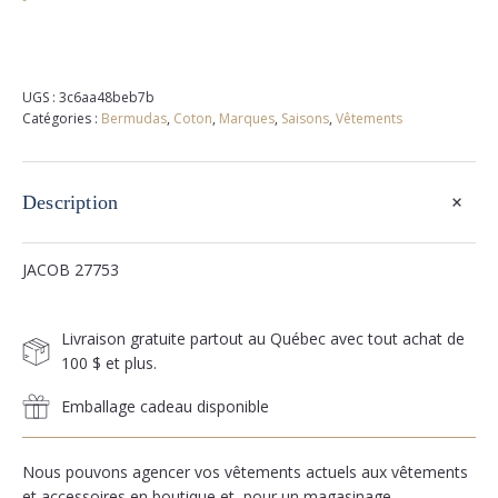
UGS :
3c6aa48beb7b
Catégories :
Bermudas
,
Coton
,
Marques
,
Saisons
,
Vêtements
+
Description
JACOB 27753
Livraison gratuite partout au Québec avec tout achat de
100 $ et plus.
Emballage cadeau disponible
Nous pouvons agencer vos vêtements actuels aux vêtements
et accessoires en boutique et, pour un magasinage