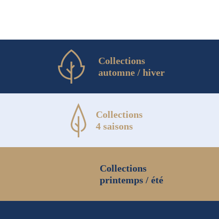
page
du
produit
Collections
automne / hiver
Collections
4 saisons
Collections
printemps / été