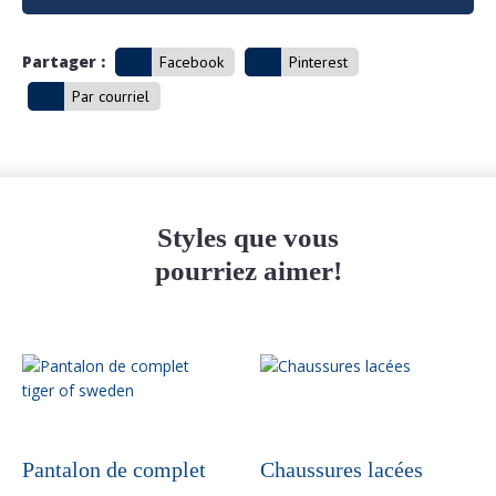
Partager :
Facebook
Pinterest
Par courriel
Styles que vous
pourriez aimer!
Ce
produit
a
plusieurs
variations.
Pantalon de complet
Chaussures lacées
Les