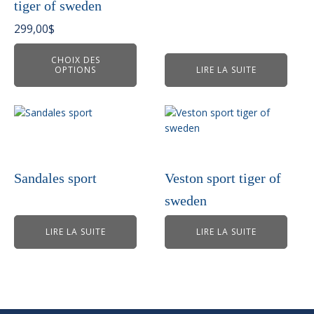
tiger of sweden
options
peuvent
299,00
$
être
choisies
CHOIX DES
OPTIONS
LIRE LA SUITE
sur
la
page
du
produit
Sandales sport
Veston sport tiger of
sweden
LIRE LA SUITE
LIRE LA SUITE