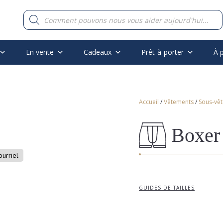
Recherche
de
produits
En vente
Cadeaux
Prêt-à-porter
À 
Accueil
/
Vêtements
/
Sous-vê
Boxer 
ourriel
GUIDES DE TAILLES