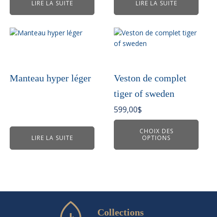
LIRE LA SUITE
LIRE LA SUITE
Ce
produit
a
plusieurs
variations.
Manteau hyper léger
Veston de complet
Les
tiger of sweden
options
peuvent
599,00
$
être
choisies
CHOIX DES
LIRE LA SUITE
OPTIONS
sur
la
page
du
produit
Collections