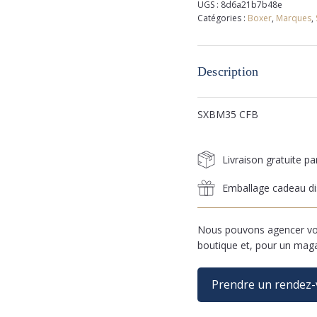
UGS :
8d6a21b7b48e
Catégories :
Boxer
,
Marques
,
Description
SXBM35 CFB
Livraison gratuite p
Emballage cadeau di
Nous pouvons agencer vos
boutique et, pour un mag
Prendre un rendez