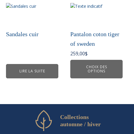
Ce
produit
a
plusieurs
variations.
Sandales cuir
Pantalon coton tiger
Les
of sweden
options
peuvent
259,00
$
être
choisies
CHOIX DES
LIRE LA SUITE
OPTIONS
sur
la
page
du
produit
Collections
automne / hiver