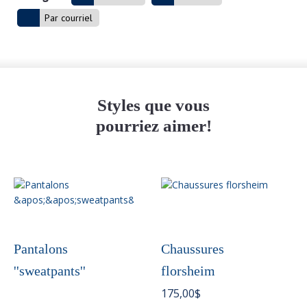
Par courriel
Styles que vous
pourriez aimer!
Ce
produit
a
plusieurs
variations.
Pantalons
Chaussures
Les
''sweatpants''
florsheim
options
peuvent
175,00
$
être