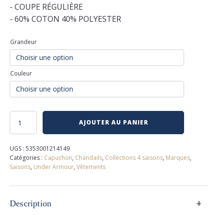
- COUPE RÉGULIÈRE
- 60% COTON 40% POLYESTER
Grandeur
Couleur
quantité
AJOUTER AU PANIER
de
Capuchon
under
UGS :
5353001214149
armour
Catégories :
Capuchon
,
Chandails
,
Collections 4 saisons
,
Marques
,
Saisons
,
Under Armour
,
Vêtements
+
Description