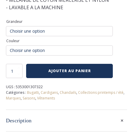
- MELANGE DE COTON MERCERISÉ ET NYLON
- LAVABLE A LA MACHINE
Grandeur
Couleur
quantité
AJOUTER AU PANIER
de
Cardigan
bugatti
UGS :
5353001307322
Catégories :
Bugatti
,
Cardigans
,
Chandails
,
Collections printemps / été
,
Marques
,
Saisons
,
Vêtements
+
Description