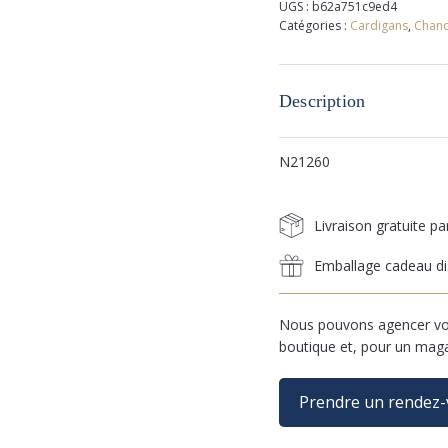
UGS :
b62a751c9ed4
Catégories :
Cardigans
,
Chand
Description
N21260
Livraison gratuite p
Emballage cadeau di
Nous pouvons agencer vos
boutique et, pour un mag
Prendre un rendez