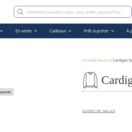
Recherche
de
produits
En vente
Cadeaux
Prêt-à-porter
À 
Accueil
/
Saisons
/ Cardigan ful
Cardig
ourriel
GUIDES DE TAILLES