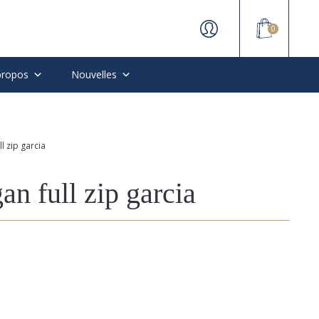
0
propos
Nouvelles
l zip garcia
an full zip garcia