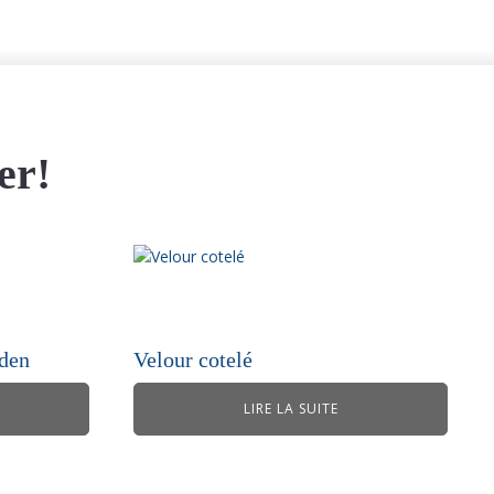
er!
eden
Velour cotelé
LIRE LA SUITE