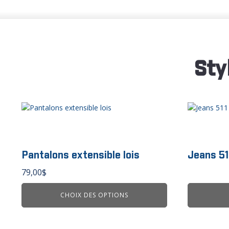
Sty
Ce
produit
a
plusieurs
variations.
Pantalons extensible lois
Jeans 511
Les
79,00
$
options
peuvent
CHOIX DES OPTIONS
être
choisies
sur