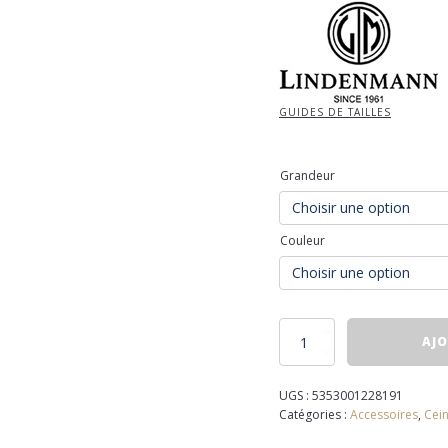
GUIDES DE TAILLES
Grandeur
Couleur
quantité
AJO
de
Ceinture
plein
UGS :
5353001228191
cuir
Catégories :
Accessoires
,
Cein