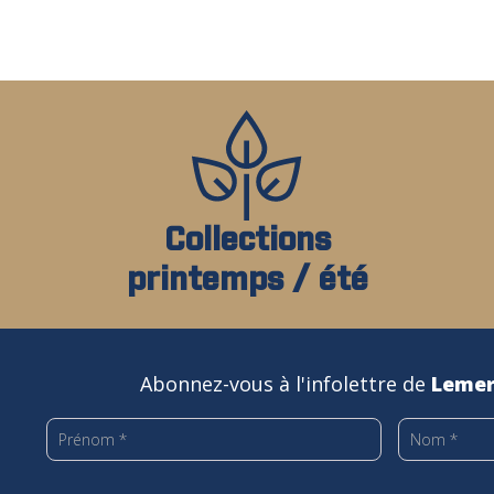
la
page
du
produit
Collections
printemps / été
Abonnez-vous à l'infolettre de
Lemer