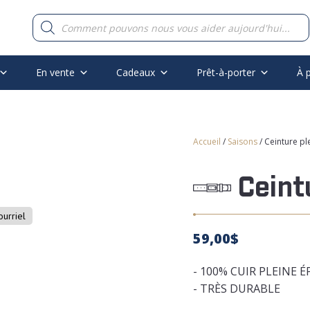
Recherche
de
produits
En vente
Cadeaux
Prêt-à-porter
À 
Accueil
/
Saisons
/ Ceinture ple
Ceint
ourriel
59,00
$
- 100% CUIR PLEINE 
- TRÈS DURABLE