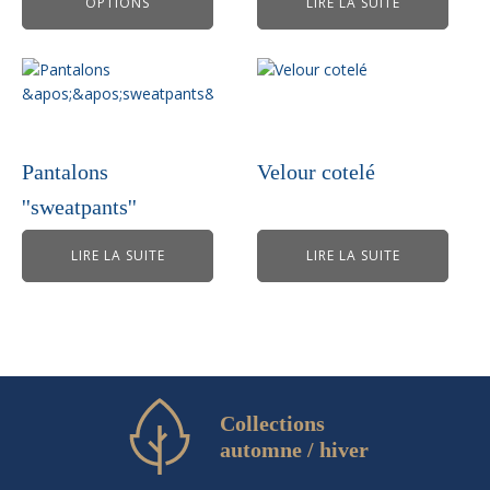
OPTIONS
LIRE LA SUITE
sur
la
page
du
produit
Pantalons
Velour cotelé
''sweatpants''
LIRE LA SUITE
LIRE LA SUITE
Collections
automne / hiver