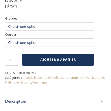
LAVABLE
LÉGER
Grandeur
Couleur
quantité
AJOUTER AU PANIER
de
Chandail
col
UGS :
5353001201293
roulé
Catégories :
Chandails
,
Col roulé
,
Collections automne / hiver
,
Marques
,
Matinique
,
Saisons
,
Vêtements
+
Description