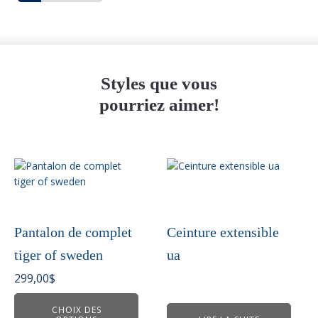
Styles que vous
pourriez aimer!
Ce
produit
a
plusieurs
variations.
Pantalon de complet
Ceinture extensible
Les
tiger of sweden
ua
options
peuvent
299,00
$
être
choisies
CHOIX DES