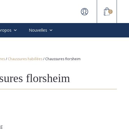
0
propos
Nouvelles
res
/
Chaussures habillées
/ Chaussures florsheim
sures florsheim
LE