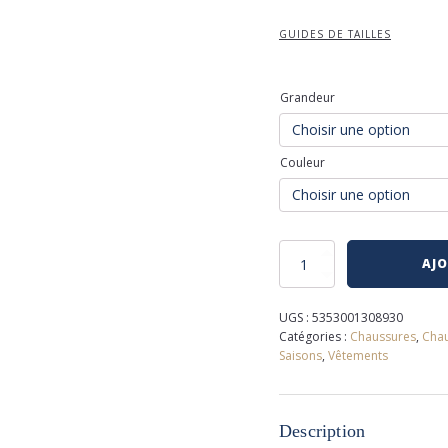
GUIDES DE TAILLES
Grandeur
Couleur
quantité
AJO
de
Chaussures
florsheim
UGS :
5353001308930
Catégories :
Chaussures
,
Chau
Saisons
,
Vêtements
Description