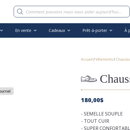
Recherche
de
produits
En vente
Cadeaux
Prêt-à-porter
À 
Accueil
/
Vêtements
/
Chaussu
Chaus
ourriel
180,00
$
- SEMELLE SOUPLE
- TOUT CUIR
- SUPER CONFORTAB