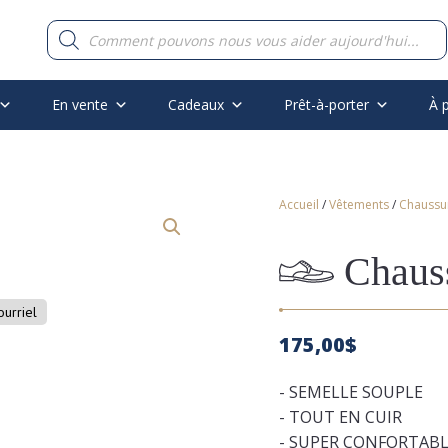
Recherche
de
produits
En vente
Cadeaux
Prêt-à-porter
À 
Accueil
/
Vêtements
/
Chaussu
Chaus
ourriel
175,00
$
- SEMELLE SOUPLE
- TOUT EN CUIR
- SUPER CONFORTAB