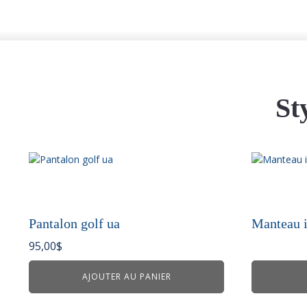
St
Pantalon golf ua
Manteau 
95,00
$
AJOUTER AU PANIER