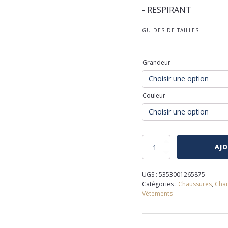
- RESPIRANT
GUIDES DE TAILLES
Grandeur
Couleur
quantité
AJO
de
Chaussures
florsheim
UGS :
5353001265875
Catégories :
Chaussures
,
Chau
Vêtements