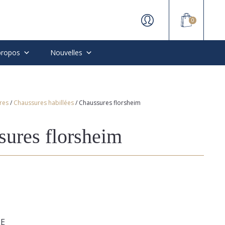
0
propos
Nouvelles
res
/
Chaussures habillées
/ Chaussures florsheim
sures florsheim
LE