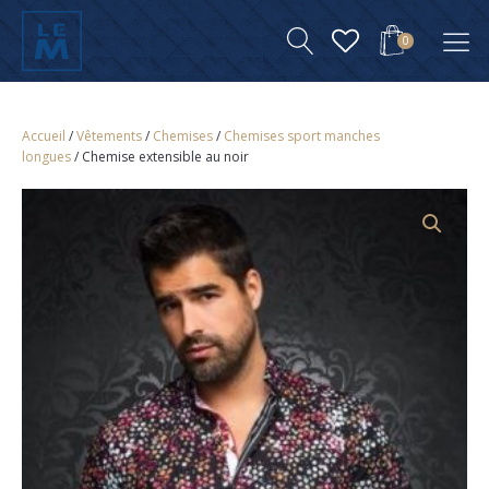
0
Accueil
/
Vêtements
/
Chemises
/
Chemises sport manches
longues
/ Chemise extensible au noir