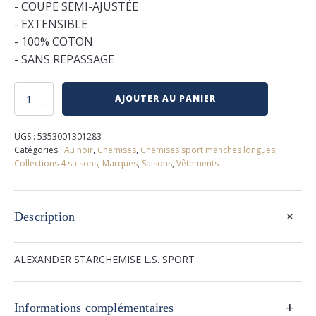
- COUPE SEMI-AJUSTÉE
- EXTENSIBLE
- 100% COTON
- SANS REPASSAGE
quantité
AJOUTER AU PANIER
de
Chemise
extensible
UGS :
5353001301283
au
Catégories :
Au noir
,
Chemises
,
Chemises sport manches longues
,
noir
Collections 4 saisons
,
Marques
,
Saisons
,
Vêtements
+
Description
ALEXANDER STARCHEMISE L.S. SPORT
+
Informations complémentaires