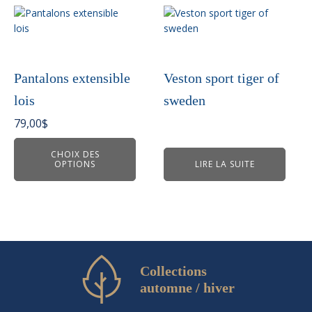
page
Ce
du
produit
produit
a
plusieurs
variations.
Pantalons extensible
Veston sport tiger of
Les
lois
sweden
options
peuvent
79,00
$
être
choisies
CHOIX DES
OPTIONS
LIRE LA SUITE
sur
la
page
du
produit
Collections
automne / hiver