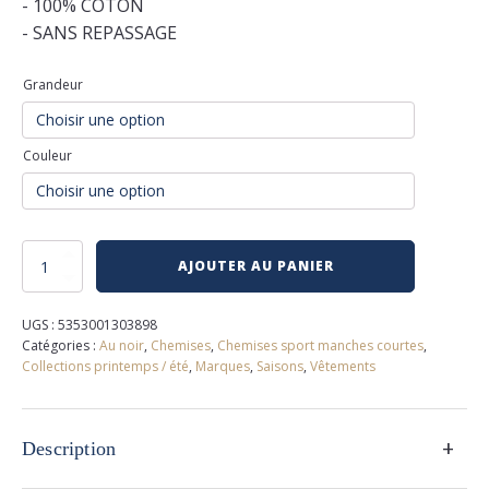
- 100% COTON
- SANS REPASSAGE
Grandeur
Couleur
quantité
AJOUTER AU PANIER
de
Chemise
extensible
UGS :
5353001303898
au
Catégories :
Au noir
,
Chemises
,
Chemises sport manches courtes
,
noir
Collections printemps / été
,
Marques
,
Saisons
,
Vêtements
+
Description