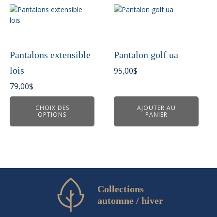
Ce
produit
a
plusieurs
variations.
Pantalons extensible
Pantalon golf ua
Les
lois
95,00
$
options
peuvent
79,00
$
être
choisies
CHOIX DES
AJOUTER AU
OPTIONS
PANIER
sur
la
page
du
produit
Collections
automne / hiver