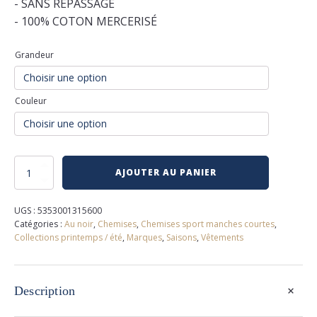
- SANS REPASSAGE
- 100% COTON MERCERISÉ
Grandeur
Couleur
quantité
AJOUTER AU PANIER
de
Chemise
extensible
UGS :
5353001315600
au
Catégories :
Au noir
,
Chemises
,
Chemises sport manches courtes
,
noir
Collections printemps / été
,
Marques
,
Saisons
,
Vêtements
+
Description