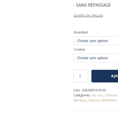
- SANS REPASSAGE
GUIDES DE TAILLES
Grandeur
Couleur
quantité
AJO
de
Chemise
extensible
UGS :
5353001310155
au
Catégories :
Au noir
,
Chemise
noir
Marques
,
Saisons
,
Vêtements