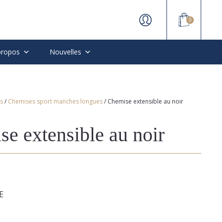
0
propos
Nouvelles
s
/
Chemises sport manches longues
/ Chemise extensible au noir
e extensible au noir
E