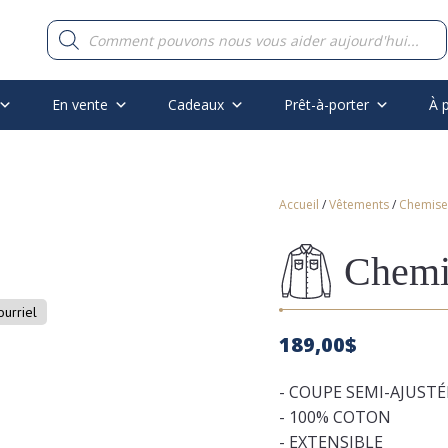
Recherche
de
produits
En vente
Cadeaux
Prêt-à-porter
À 
Accueil
/
Vêtements
/
Chemise
Chemis
ourriel
189,00
$
- COUPE SEMI-AJUSTÉ
- 100% COTON
- EXTENSIBLE