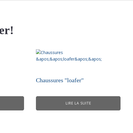
er!
Chaussures ''loafer''
LIRE LA SUITE