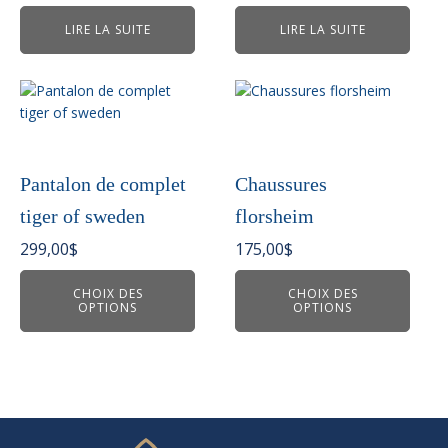
LIRE LA SUITE
LIRE LA SUITE
Ce
Ce
produit
produit
a
a
plusieurs
plusieurs
variations.
variations.
Pantalon de complet
Chaussures
Les
Les
tiger of sweden
florsheim
options
options
peuvent
peuvent
299,00
$
175,00
$
être
être
choisies
choisies
CHOIX DES
CHOIX DES
OPTIONS
OPTIONS
sur
sur
la
la
page
page
du
du
produit
produit