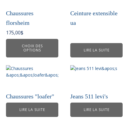
plusieurs
variations.
Chaussures
Ceinture extensible
Les
florsheim
ua
options
peuvent
175,00
$
être
choisies
CHOIX DES
OPTIONS
LIRE LA SUITE
sur
la
page
du
produit
Chaussures ''loafer''
Jeans 511 levi's
LIRE LA SUITE
LIRE LA SUITE