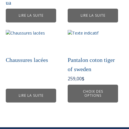
ua
LIRE LA SUITE
LIRE LA SUITE
Ce
produit
a
plusieurs
variations.
Chaussures lacées
Pantalon coton tiger
Les
of sweden
options
peuvent
259,00
$
être
choisies
CHOIX DES
LIRE LA SUITE
OPTIONS
sur
la
page
du
produit