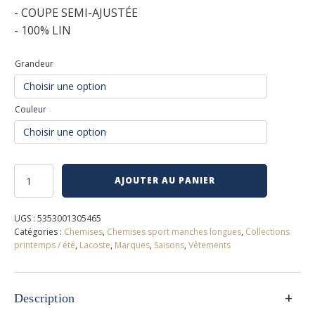
- COUPE SEMI-AJUSTÉE
- 100% LIN
Grandeur
Couleur
quantité
AJOUTER AU PANIER
de
Chemise
lin
UGS :
5353001305465
lacoste
Catégories :
Chemises
,
Chemises sport manches longues
,
Collections
printemps / été
,
Lacoste
,
Marques
,
Saisons
,
Vêtements
+
Description