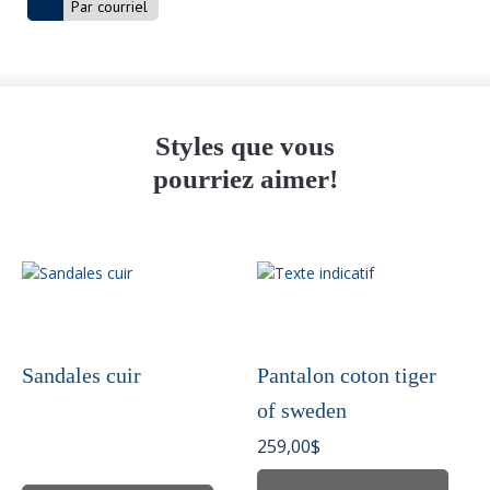
Par courriel
Styles que vous
pourriez aimer!
Ce
produit
a
plusieurs
variations.
Sandales cuir
Pantalon coton tiger
Les
of sweden
options
peuvent
259,00
$
être
choisies