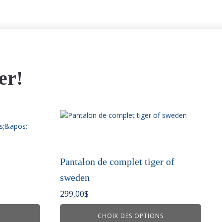
er!
Ce
produit
a
plusieurs
variations.
Pantalon de complet tiger of
Les
sweden
options
peuvent
299,00
$
être
choisies
CHOIX DES OPTIONS