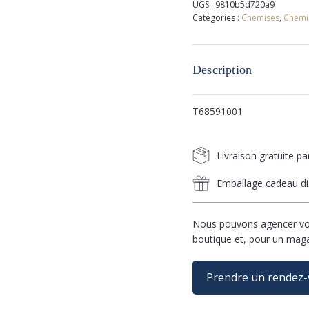
UGS :
9810b5d720a9
Catégories :
Chemises
,
Chemi
Description
T68591001
Livraison gratuite p
Emballage cadeau di
Nous pouvons agencer vos
boutique et, pour un mag
Prendre un rendez