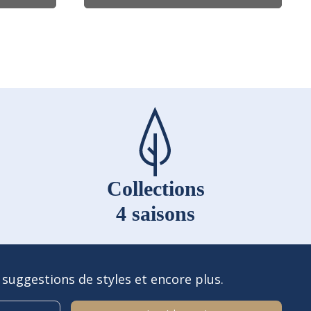
sur
la
page
du
produit
Collections
4 saisons
 suggestions de styles et encore plus.