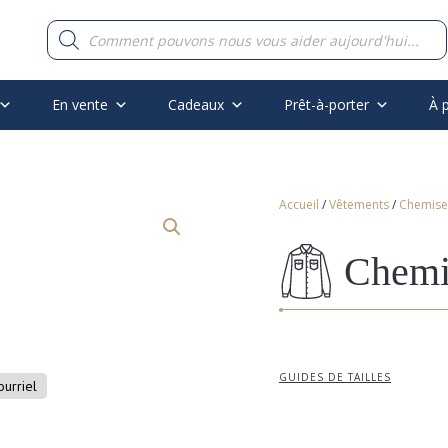
Recherche
de
produits
En vente
Cadeaux
Prêt-à-porter
À 
Accueil
/
Vêtements
/
Chemise
Chemi
GUIDES DE TAILLES
ourriel