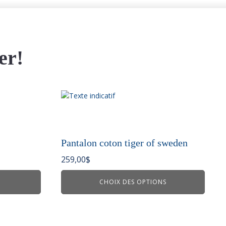
er!
Ce
produit
a
plusieurs
variations.
Pantalon coton tiger of sweden
Les
259,00
$
options
peuvent
CHOIX DES OPTIONS
être
choisies
sur
la