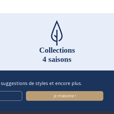
page
du
produit
Collections
4 saisons
 suggestions de styles et encore plus.