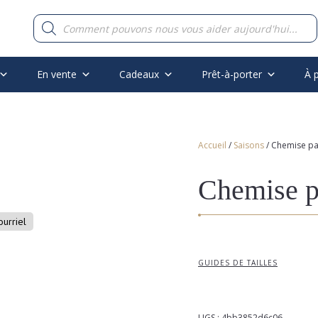
Recherche
de
produits
En vente
Cadeaux
Prêt-à-porter
À 
Accueil
/
Saisons
/ Chemise pa
Chemise p
ourriel
GUIDES DE TAILLES
UGS :
4bb3852d6c06