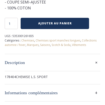
- COUPE SEMI-AJUSTÉE
- 100% COTON
quantité
AJOUTER AU PANIER
de
Chemise
scotch
UGS :
5353001261655
and
Catégories :
Chemises
,
Chemises sport manches longues
,
Collections
soda
automne / hiver
,
Marques
,
Saisons
,
Scotch & Soda
,
Vêtements
+
Description
178404CHEMISE L.S. SPORT
+
Informations complémentaires