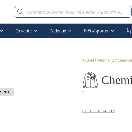
Recherche
de
produits
En vente
Cadeaux
Prêt-à-porter
À 
Accueil
/
Vêtements
/
Chemise
Chemi
ourriel
GUIDES DE TAILLES