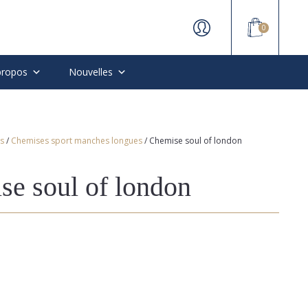
0
propos
Nouvelles
s
/
Chemises sport manches longues
/ Chemise soul of london
se soul of london