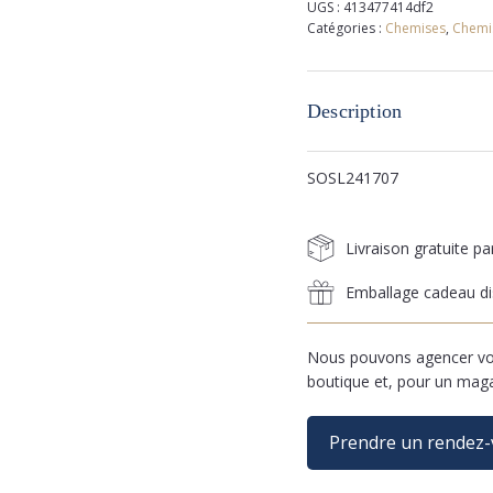
UGS :
413477414df2
Catégories :
Chemises
,
Chemi
Description
SOSL241707
Livraison gratuite p
Emballage cadeau di
Nous pouvons agencer vos
boutique et, pour un mag
Prendre un rendez