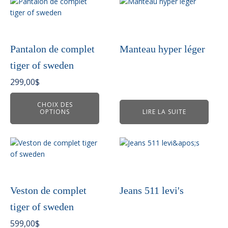
Ce
produit
a
plusieurs
variations.
Pantalon de complet
Manteau hyper léger
Les
tiger of sweden
options
peuvent
299,00
$
être
choisies
CHOIX DES
OPTIONS
LIRE LA SUITE
sur
la
page
Ce
du
produit
produit
a
plusieurs
variations.
Veston de complet
Jeans 511 levi's
Les
tiger of sweden
options
peuvent
599,00
$