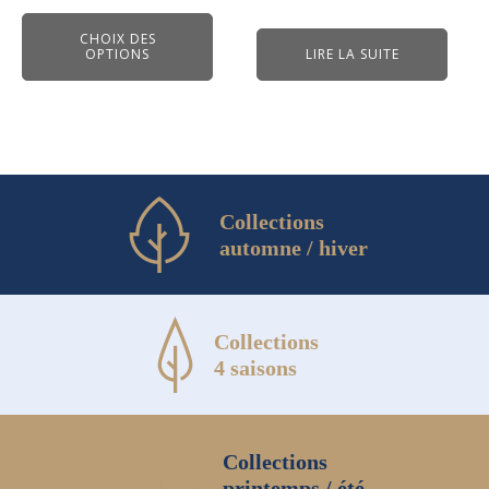
être
choisies
CHOIX DES
OPTIONS
LIRE LA SUITE
sur
la
page
du
produit
Collections
automne / hiver
Collections
4 saisons
Collections
printemps / été