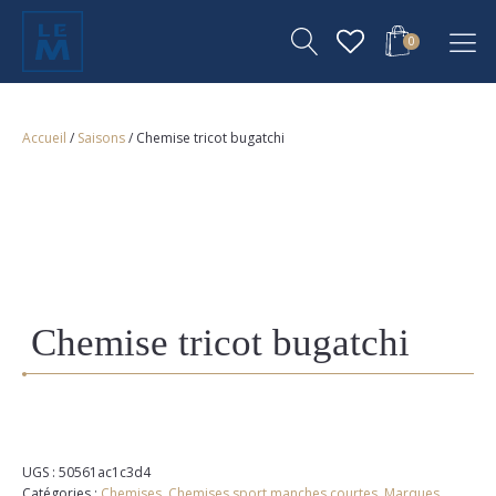
0
Accueil
/
Saisons
/ Chemise tricot bugatchi
Chemise tricot bugatchi
UGS :
50561ac1c3d4
Catégories :
Chemises
,
Chemises sport manches courtes
,
Marques
,