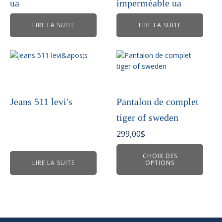
ua
imperméable ua
LIRE LA SUITE
LIRE LA SUITE
Ce
produit
a
plusieurs
variations.
Jeans 511 levi's
Pantalon de complet
Les
tiger of sweden
options
peuvent
299,00
$
être
choisies
CHOIX DES
LIRE LA SUITE
OPTIONS
sur
la
page
du
produit