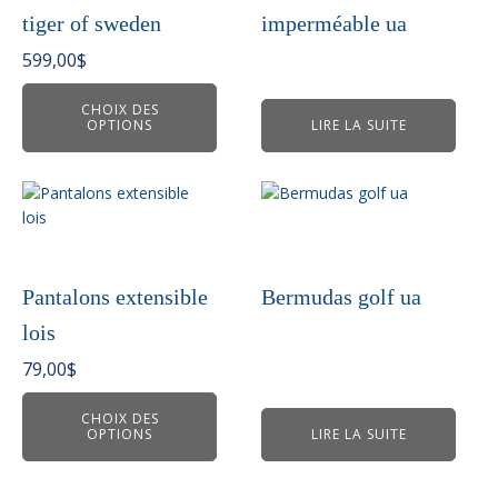
Les
tiger of sweden
imperméable ua
options
peuvent
599,00
$
être
choisies
CHOIX DES
OPTIONS
LIRE LA SUITE
sur
la
page
Ce
du
produit
produit
a
plusieurs
variations.
Pantalons extensible
Bermudas golf ua
Les
lois
options
peuvent
79,00
$
être
choisies
CHOIX DES
OPTIONS
LIRE LA SUITE
sur
la
page