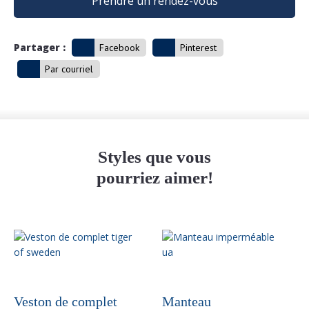
Prendre un rendez-vous
Partager :
Facebook
Pinterest
Par courriel
Styles que vous
pourriez aimer!
Ce
produit
a
plusieurs
variations.
Veston de complet
Manteau