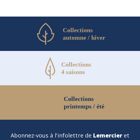
du
produit
Collections
automne / hiver
Collections
4 saisons
Collections
printemps / été
Abonnez-vous à l'infolettre de
Lemercier
et