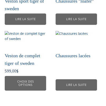
Veston sport tiger of
Chaussures ''loafer''
sweden
LIRE LA SUITE
LIRE LA SUITE
Ce
produit
a
plusieurs
variations.
Veston de complet
Chaussures lacées
Les
tiger of sweden
options
peuvent
599,00
$
être
choisies
CHOIX DES
OPTIONS
LIRE LA SUITE
sur
la
page
du