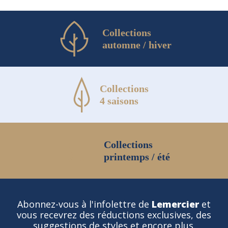
produit
Collections
automne / hiver
Collections
4 saisons
Collections
printemps / été
Abonnez-vous à l'infolettre de
Lemercier
et
vous recevrez des réductions exclusives, des
suggestions de styles et encore plus.