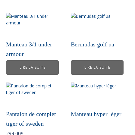
Manteau 3/1 under
Bermudas golf ua
armour
LIRE LA SUITE
LIRE LA SUITE
Ce
produit
a
plusieurs
variations.
Pantalon de complet
Manteau hyper léger
Les
tiger of sweden
options
peuvent
299,00
$