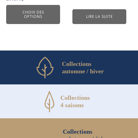
être
choisies
CHOIX DES
OPTIONS
LIRE LA SUITE
sur
la
page
du
produit
Collections
automne / hiver
Collections
4 saisons
Collections