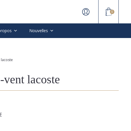
0
propos
Nouvelles
 lacoste
vent lacoste
E