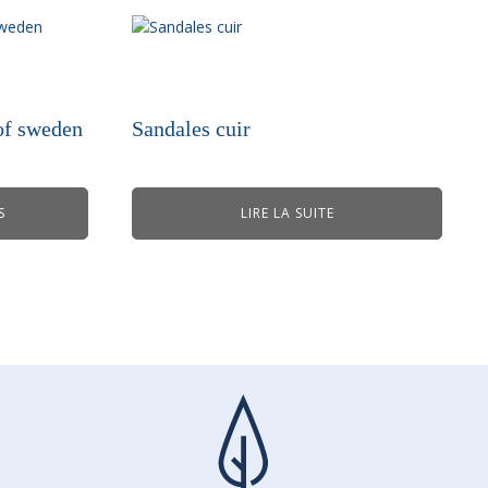
of sweden
Sandales cuir
S
LIRE LA SUITE