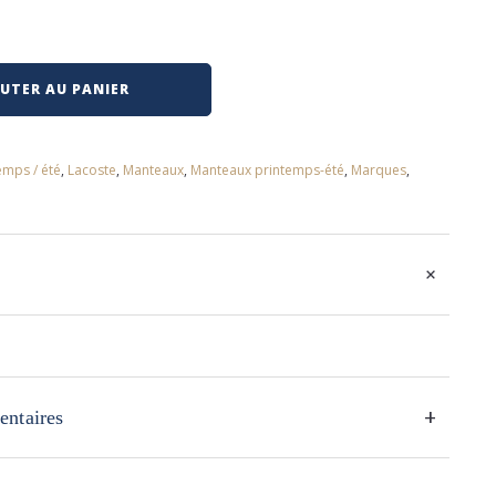
UTER AU PANIER
emps / été
,
Lacoste
,
Manteaux
,
Manteaux printemps-été
,
Marques
,
+
+
entaires