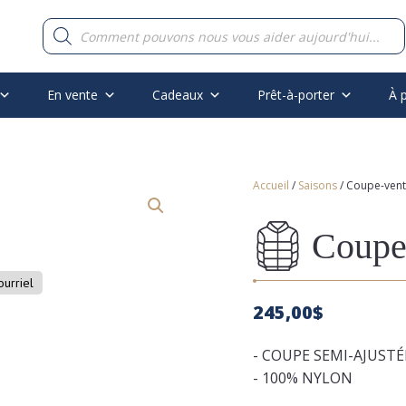
Recherche
de
produits
En vente
Cadeaux
Prêt-à-porter
À 
Accueil
/
Saisons
/ Coupe-vent
Coupe-
ourriel
245,00
$
- COUPE SEMI-AJUSTÉ
- 100% NYLON