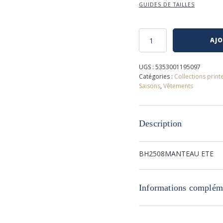
GUIDES DE TAILLES
quantité
AJO
de
Coupe-
vent
UGS :
5353001195097
lacoste
Catégories :
Collections print
Saisons
,
Vêtements
Description
BH2508MANTEAU ETE
Informations complém