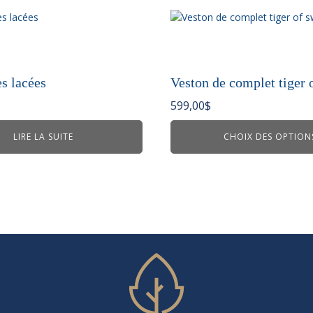
Ce
produit
a
plusieurs
variations.
s lacées
Veston de complet tiger 
Les
599,00
$
options
peuvent
LIRE LA SUITE
CHOIX DES OPTION
être
choisies
sur
la
page
du
produit