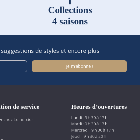
Collections
4 saisons
 suggestions de styles et encore plus.
tion de service
Heures d’ouvertures
Lundi : 9 h 30 à 17 h
r chez Lemercier
Mardi : 9 h 30 à 17 h
Mercredi : 9 h 30 à 17 h
Jeudi : 9 h 30 à 20 h
es