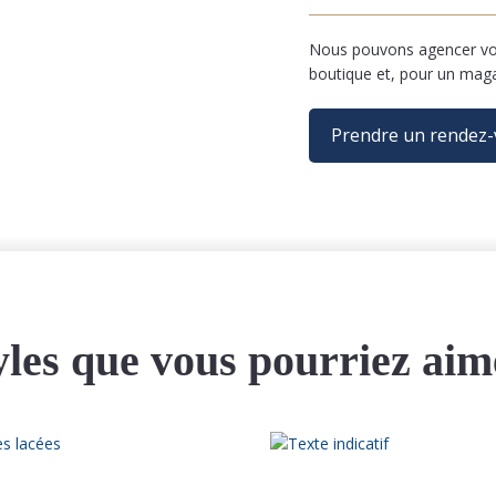
Nous pouvons agencer vos
boutique et, pour un mag
Prendre un rendez
yles que vous pourriez aim
Ce
produit
a