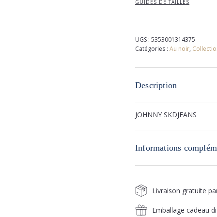
GUIDES DE TAILLES
UGS :
5353001314375
Catégories :
Au noir
,
Collectio
Description
JOHNNY SKDJEANS
Informations complém
Livraison gratuite p
Emballage cadeau di