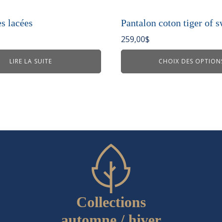
plusieurs
variations.
s lacées
Pantalon coton tiger of 
Les
259,00
$
options
peuvent
LIRE LA SUITE
CHOIX DES OPTION
être
choisies
sur
la
page
du
produit
Collections
automne / hiver