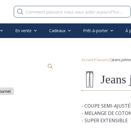
Recherche
de
produits
En vente
Cadeaux
Prêt-à-porter
À 
Accueil
/
Saisons
/ Jeans johnn
Jeans 
ourriel
- COUPE SEMI-AJUSTÉ
- MELANGE DE COTO
- SUPER EXTENSIBLE