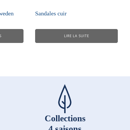
sweden
Sandales cuir
S
LIRE LA SUITE
Collections
4 saisons