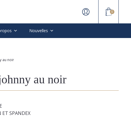
0
propos
Nouvelles
y au noir
johnny au noir
E
N ET SPANDEX